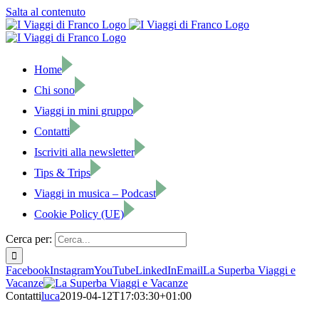
Salta al contenuto
Home
Chi sono
Viaggi in mini gruppo
Contatti
Iscriviti alla newsletter
Tips & Trips
Viaggi in musica – Podcast
Cookie Policy (UE)
Cerca per:
Facebook
Instagram
YouTube
LinkedIn
Email
La Superba Viaggi e
Vacanze
Contatti
luca
2019-04-12T17:03:30+01:00