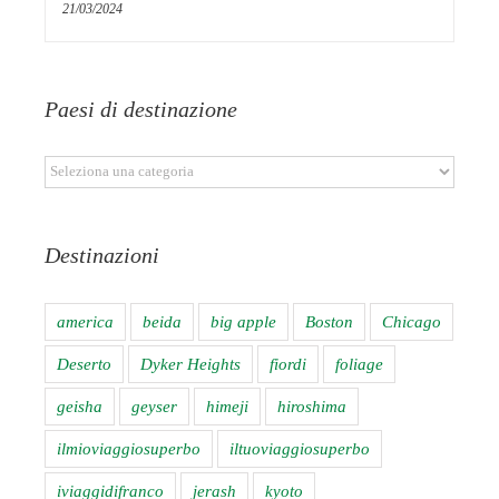
21/03/2024
Paesi di destinazione
Paesi
di
destinazione
Destinazioni
america
beida
big apple
Boston
Chicago
Deserto
Dyker Heights
fiordi
foliage
geisha
geyser
himeji
hiroshima
ilmioviaggiosuperbo
iltuoviaggiosuperbo
iviaggidifranco
jerash
kyoto