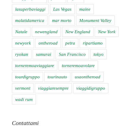
lasuperbaviaggi
Las Vegas
maine
malatidamerica
mar morto
Monument Valley
Natale
newengland
New England
New York
newyork
ontheroad
petra
ripartiamo
ryokan
samurai
San Francisco
tokyo
torneremoaviaggiare
torneremoavolare
tourdigruppo
tourinauto
usaontheroad
vermont
viaggiaresempre
viaggidigruppo
wadi rum
Contattami