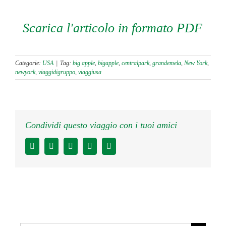
Scarica l'articolo in formato PDF
Categorie:
USA
|
Tag:
big apple
,
bigapple
,
centralpark
,
grandemela
,
New York
,
newyork
,
viaggidigruppo
,
viaggiusa
Condividi questo viaggio con i tuoi amici
Facebook
Twitter
LinkedIn
WhatsApp
Email